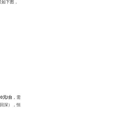
景如下图，
00
元/
台
，需
回深），恒