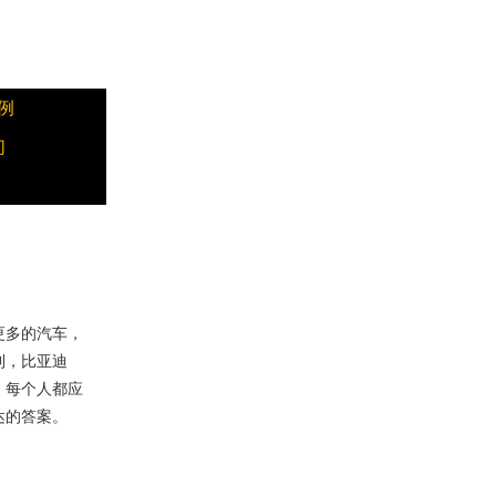
例
们
更多的汽车，
利，比亚迪
，每个人都应
达的答案。