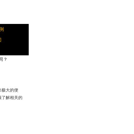
例
们
司？
来极大的便
须了解相关的