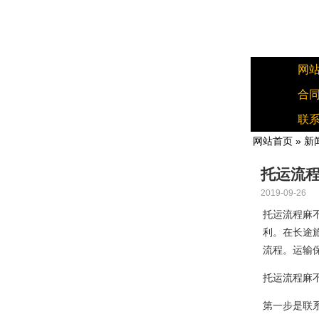
网
合
联
网站首页
»
新
托运流
2019-09-26
托运流程麻
利。在长途
流程。运输
托运流程麻
第一步是联