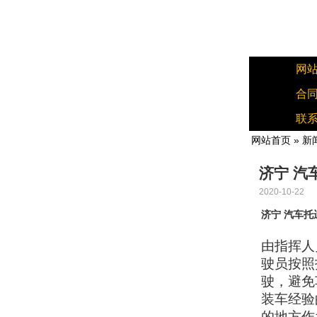
网
合
联
网站首页
»
新
济宁 汽
2020-10-22
济宁 汽车
由指挥人
驶员按照
驶，避免
装车经验
的地方作