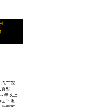
例
们
，汽车驾
认真驾
两年以上
地面平坦
，清理车