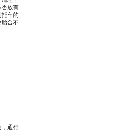
是否放有
到托车的
轮胎合不
油，通行