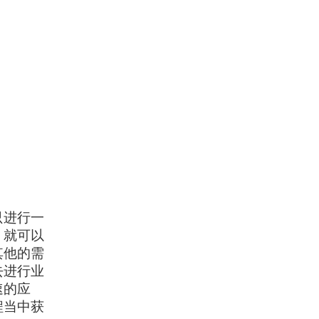
只进行一
，就可以
其他的需
去进行业
速的应
程当中获