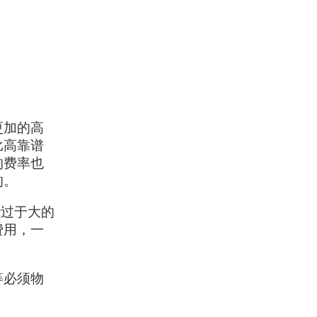
更加的高
比高靠谱
的费率也
的。
些过于大的
费用，一
等必须物