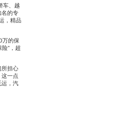
轿车、越
知名的专
运，精品
0万的保
保险”，超
们所担心
，这一点
托运，汽