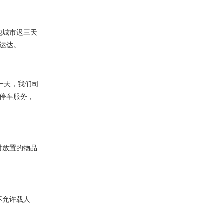
他城市迟三天
以运达。
一天，我们司
停车服务，
时放置的物品
不允许载人