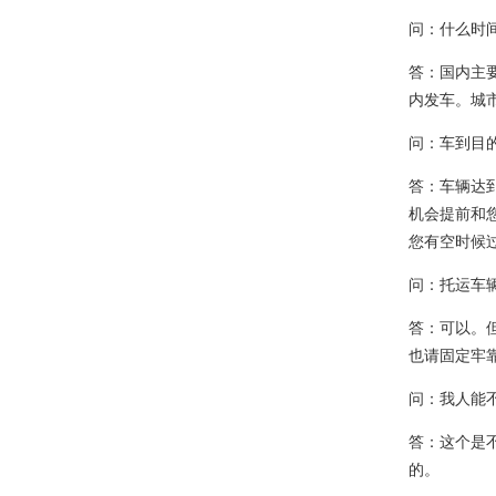
问：什么时
答：国内主
内发车。城市
问：车到目
答：车辆达
机会提前和
您有空时候
问：托运车
答：可以。
也请固定牢
问：我人能
答：这个是
的。