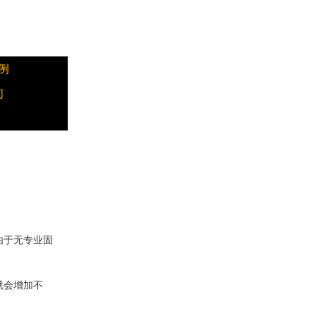
例
们
由于无专业固
就会增加不