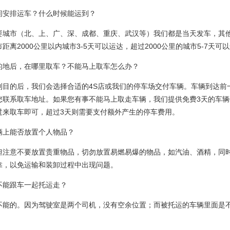
间安排运车？什么时候能运到？
要城市（北、上、广、深、成都、重庆、武汉等）我们都是当天发车，其
距离2000公里以内城市3-5天可以运达，超过2000公里的城市5-7天可
的地后，在哪里取车？不能马上取车怎么办？
到目的后，我们会选择合适的4S店或我们的停车场交付车辆。车辆到达前
您联系取车地址。如果您有事不能马上取走车辆，我们提供免费3天的车辆
过来取车即可，超过3天则需要支付额外产生的停车费用。
辆上能否放置个人物品？
但注意不要放置贵重物品，切勿放置易燃易爆的物品，如汽油、酒精，同
靠，以免运输和装卸过程中出现问题。
不能跟车一起托运走？
不能的。因为驾驶室是两个司机，没有空余位置；而被托运的车辆里面是