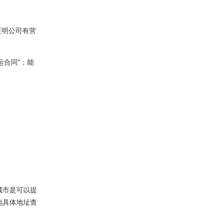
证明公司有营
运合同”；能
城市是可以提
地具体地址查