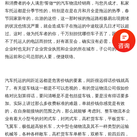
和消费者的令人满意!誓做**的汽车物流经销商，与您共成才。私家
车托运都是分季节性的，特别是在是在月和月全是拖运的热季，春
节回家新年的，出游的这些，这一那时候的拖运路程极易出現拥堵
的状况也情况严重，就会造成车子在拖运的中途耽误几日才可以超
过。这时，做为托车者的你，千万别担忧哪些车子丟了，因为联络
不了托运人的电話而担忧，好有甚至会，确实沒有必需，终究调查
企业时也见到了企业营业执照和企业的所在城市，子公司的电話在
拖运前和公司总部的人要，便捷联络。
汽车托运的间距近远都是危害价钱的要素，间距很远得话价钱就高
了。有关提车钱这一都是不可以忽视的，有的货运物流公司假如价
格对比划算得话，要问清晰是不是包括提车钱，要是没有得话要多
加。实际上讲过那么多收费标准的难题，单就价钱你感觉是有效
的，在自身能接纳的范围之内，那么就能够 考虑到。整车物流本企
业有着大小型号的封闭式车，封闭式车，高栏货车车，平板货车，
飞翼车，极低超高较长车，大中型仓储物流及其不一样类型的运输
机械等，各种各样敞车，高栏货车车单桥车，双桥车，前四后四，