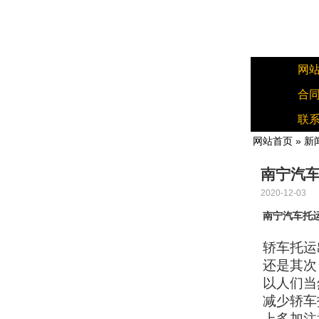
网
合
联
网站首页
»
新
南宁汽车
2020-12-03
南宁汽车托
轿车托运
还是其次
以人们当
减少轿车
上多加注