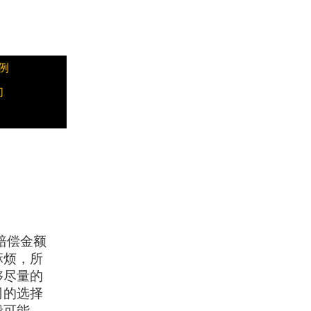
例
们
赔偿金额
麻烦，所
够尽量的
司的选择
毁可能