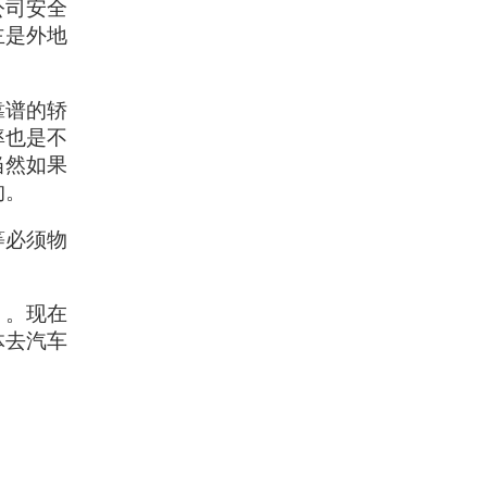
公司安全
主是外地
靠谱的轿
率也是不
当然如果
的。
等必须物
！。现在
体去汽车