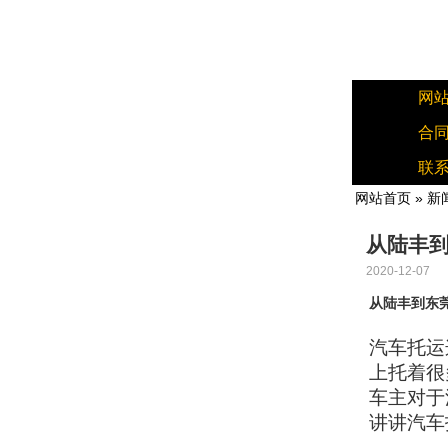
网
合
联
网站首页
»
新
从陆丰
2020-12-07
从陆丰到东
汽车托运
上托着很
车主对于
讲讲汽车