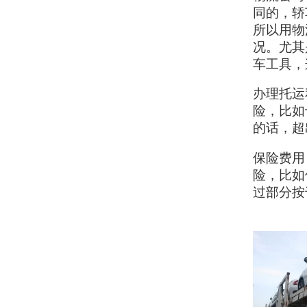
同的，轿
所以用物
况。尤其
车工具，
办理托运
险，比如
的话，超
保险费用
险，比如
过部分按