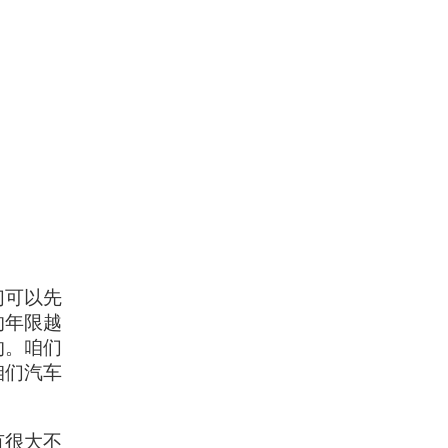
们可以先
的年限越
的。咱们
咱们汽车
有很大不