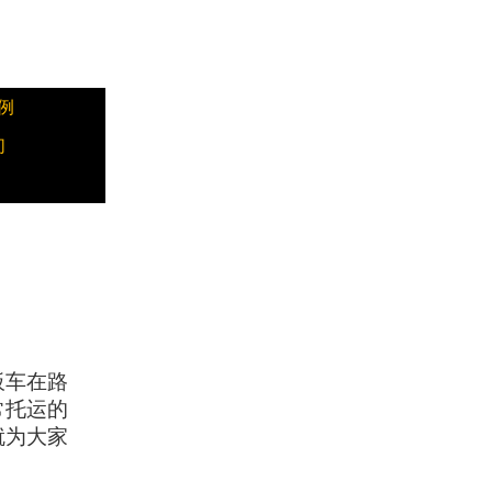
例
们
板车在路
常托运的
就为大家