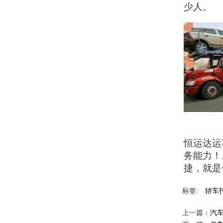
少人。
恒运达运
务能力！
捷，就是
标签:
轿车
上一篇：
汽