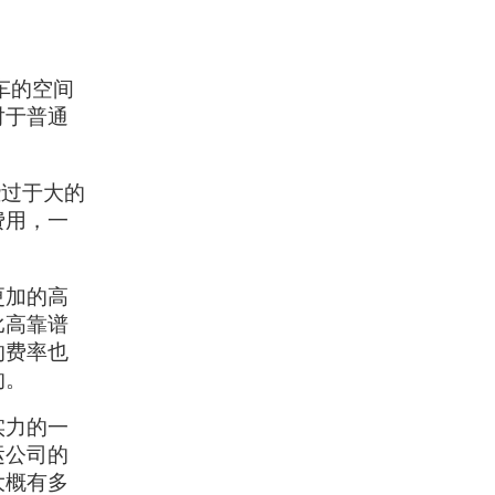
车的空间
对于普通
些过于大的
费用，一
更加的高
比高靠谱
的费率也
的。
实力的一
运公司的
大概有多