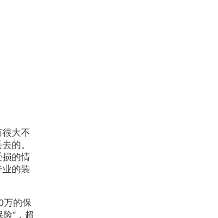
有很大不
丢去的。
受损的情
专业的装
0万的保
保险”，超