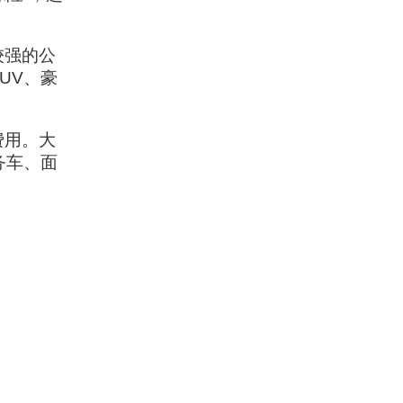
较强的公
UV、豪
费用。大
务车、面