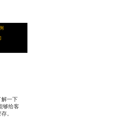
例
们
了解一下
能够给客
管存。