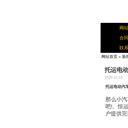
网
合
联
网站首页
»
新
托运电动
2020-12-15
托运电动汽
那么小汽
吧!。恒
户提供完