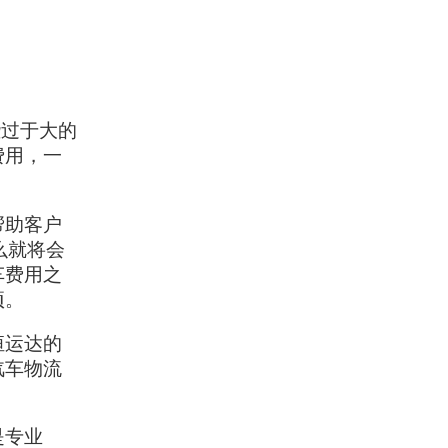
些过于大的
费用，一
帮助客户
么就将会
车费用之
项。
恒运达的
汽车物流
是专业