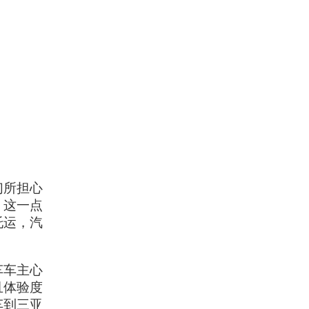
们所担心
，这一点
托运，汽
车车主心
且体验度
车到三亚