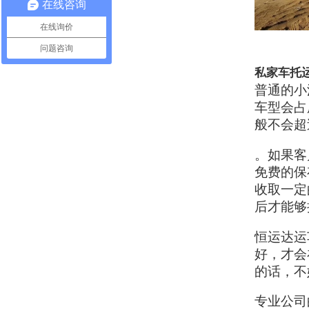
在线咨询
在线询价
问题咨询
私家车托
普通的小
车型会占
般不会超
。如果客
免费的保
收取一定
后才能够
恒运达运
好，才会
的话，不
专业公司