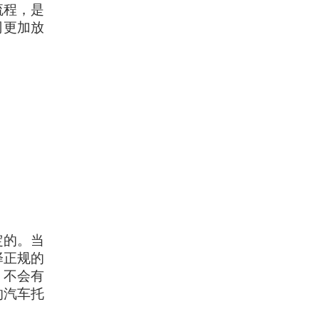
流程，是
司更加放
定的。当
择正规的
，不会有
的汽车托