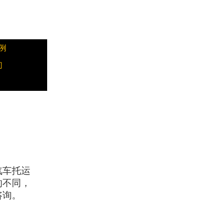
例
们
汽车托运
的不同，
咨询。