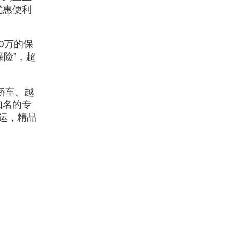
优惠便利
0万的保
保险”，超
轿车、越
知名的专
运，精品