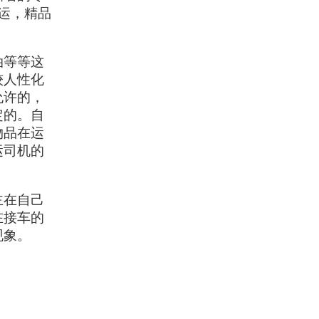
运，精品
油等等这
较人性化
允许的，
定的。自
物品在运
运司机的
主在自己
在接车的
现象。