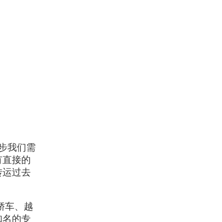
步我们需
有直接的
转运过去
轿车、越
知名的专