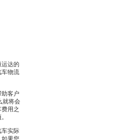
恒运达的
汽车物流
帮助客户
么就将会
车费用之
项。
汽车实际
。如果您