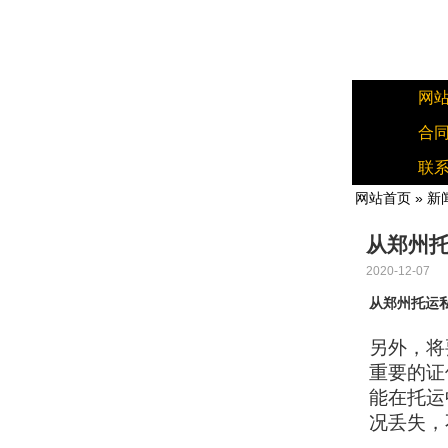
网
合
联
网站首页
»
新
从郑州
2020-12-07
从郑州托运
另外，将
重要的证
能在托运
况丢失，