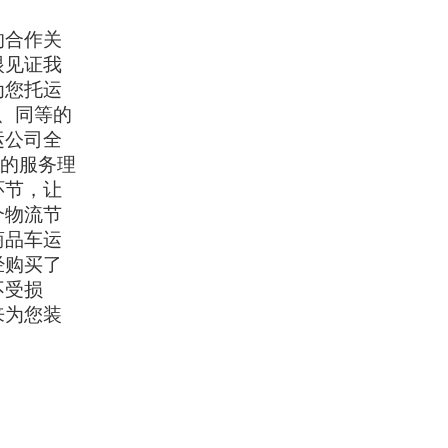
的合作关
眼见证我
为您托运
、同等的
运公司全
"的服务理
环节，让
个物流节
商品车运
经购买了
不受损
来为您装