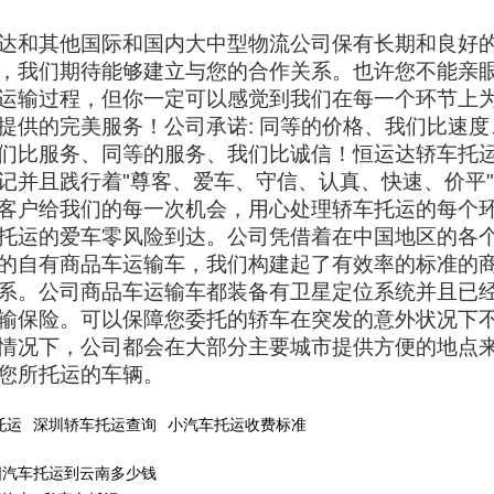
达和其他国际和国内大中型物流公司保有长期和良好
，我们期待能够建立与您的合作关系。也许您不能亲
运输过程，但你一定可以感觉到我们在每一个环节上
提供的完美服务！公司承诺: 同等的价格、我们比速度
们比服务、同等的服务、我们比诚信！恒运达轿车托
记并且践行着"尊客、爱车、守信、认真、快速、价平
客户给我们的每一次机会，用心处理轿车托运的每个
托运的爱车零风险到达。公司凭借着在中国地区的各
的自有商品车运输车，我们构建起了有效率的标准的
系。公司商品车运输车都装备有卫星定位系统并且已
输保险。可以保障您委托的轿车在突发的意外状况下
情况下，公司都会在大部分主要城市提供方便的地点
您所托运的车辆。
托运
深圳轿车托运查询
小汽车托运收费标准
阳汽车托运到云南多少钱