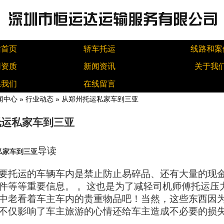
站首页
轿车托运
线路和案
同资质
新闻资讯
关于我
系我们
在线留言
闻中心
»
行业动态
» 从郑州托运私家车到三亚
托运私家车到三亚
导读
私家车到三亚
要托运的车辆车内是禁止防止易碎品、还有大量的现
件等等重要信息。 。这也是为了减轻司机师傅托运压
中老看着车主车内的贵重物品吧！当然，这些东西因
不仅影响了车主旅游的心情还给车主造成不必要的损