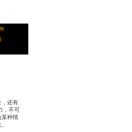
例
们
金，还有
力，不可
为某种情
失。